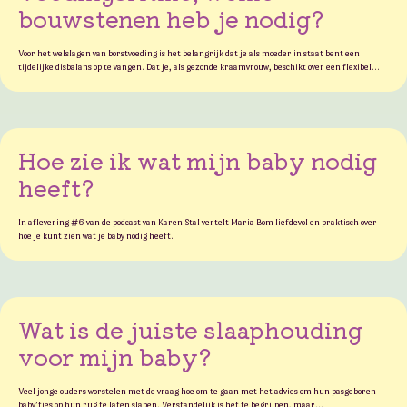
bouwstenen heb je nodig?
Voor het welslagen van borstvoeding is het belangrijk dat je als moeder in staat bent een
tijdelijke disbalans op te vangen. Dat je, als gezonde kraamvrouw, beschikt over een flexibel…
Hoe zie ik wat mijn baby nodig
heeft?
In aflevering #6 van de podcast van Karen Stal vertelt Maria Bom liefdevol en praktisch over
hoe je kunt zien wat je baby nodig heeft.
Wat is de juiste slaaphouding
voor mijn baby?
Veel jonge ouders worstelen met de vraag hoe om te gaan met het advies om hun pasgeboren
baby’tjes op hun rug te laten slapen. Verstandelijk is het te begrijpen, maar…