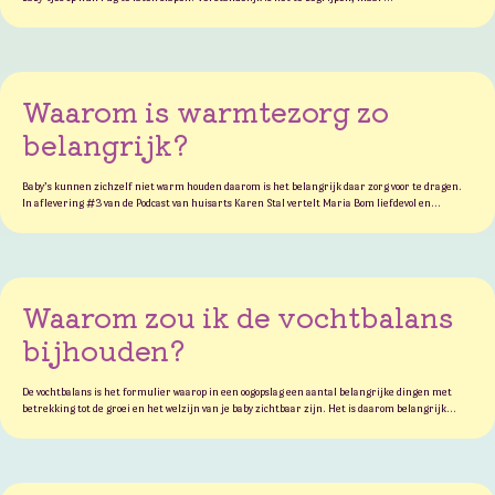
Waarom is warmtezorg zo
belangrijk?
Baby’s kunnen zichzelf niet warm houden daarom is het belangrijk daar zorg voor te dragen.
In aflevering #3 van de Podcast van huisarts Karen Stal vertelt Maria Bom liefdevol en…
Waarom zou ik de vochtbalans
bijhouden?
De vochtbalans is het formulier waarop in een oogopslag een aantal belangrijke dingen met
betrekking tot de groei en het welzijn van je baby zichtbaar zijn. Het is daarom belangrijk…