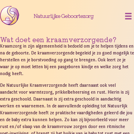
Natuurlijke Geboortezorg
Wat doet een kraamverzorgende?
Kraamzorg in zijn algemeenheid is bedoeld om je te helpen tijdens en
na de geboorte. De kraamverzorgende begeleid je zo goed mogelijk te
herstellen en je borstvoeding op gang te brengen. Ook leert ze je
waar je op moet letten bij een pasgeboren kindje en welke zorg het
nodig heeft.
De Natuurlijke Kraamverzorgende heeft daarnaast ook veel
aandacht voor warmtezorg, prikkelbeheersing en rust. Hierin is zij
extra geschoold. Daarnaast is zij extra geschoold in aandachtig
werken en waarnemen. In de aanvullende opleiding tot Natuurlijk
Kraamverzorgende heeft ze praktische vaardigheden geleerd die jou
en de baby extra kunnen helpen. Zo kan zij bijvoorbeeld voor meer
rust en/of slaap van de kraamvrouw zorgen door een ritmische
voet-inwrijving, of brengt zij het buikje van je baby tot rust met een