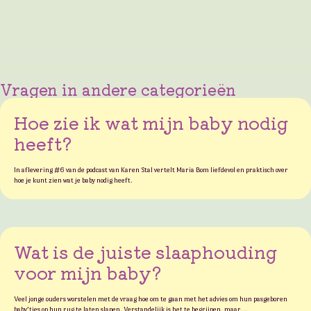
Vragen in andere categorieën
Hoe zie ik wat mijn baby nodig
heeft?
In aflevering #6 van de podcast van Karen Stal vertelt Maria Bom liefdevol en praktisch over
hoe je kunt zien wat je baby nodig heeft.
Wat is de juiste slaaphouding
voor mijn baby?
Veel jonge ouders worstelen met de vraag hoe om te gaan met het advies om hun pasgeboren
baby’tjes op hun rug te laten slapen. Verstandelijk is het te begrijpen, maar…