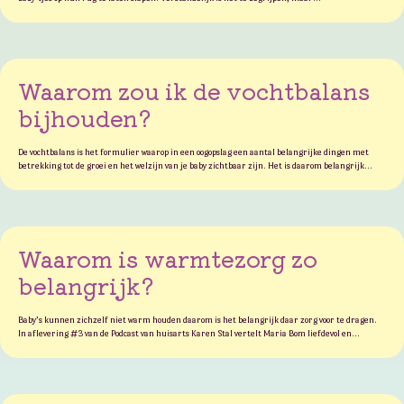
Waarom zou ik de vochtbalans
bijhouden?
De vochtbalans is het formulier waarop in een oogopslag een aantal belangrijke dingen met
betrekking tot de groei en het welzijn van je baby zichtbaar zijn. Het is daarom belangrijk…
Waarom is warmtezorg zo
belangrijk?
Baby’s kunnen zichzelf niet warm houden daarom is het belangrijk daar zorg voor te dragen.
In aflevering #3 van de Podcast van huisarts Karen Stal vertelt Maria Bom liefdevol en…