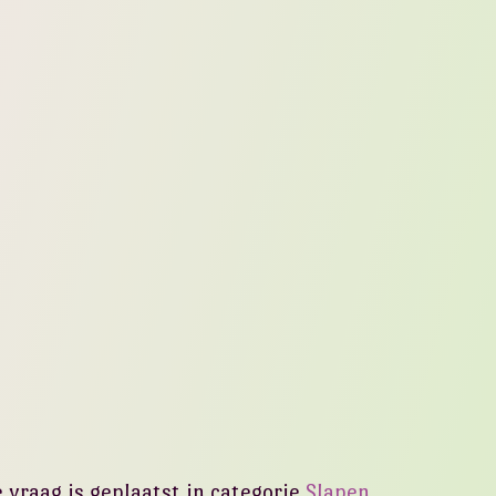
 vraag is geplaatst in categorie
Slapen
.