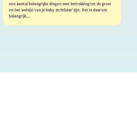
een aantal belangrijke dingen met betrekking tot de groei
en het welzijn van je baby zichtbaar zijn. Het is daarom
belangrijk…