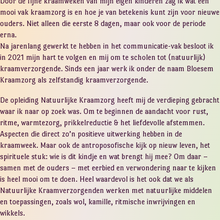
Door de fijne kraamweken van mijn eigen kinderen zag ik wat een
mooi vak kraamzorg is en hoe je van betekenis kunt zijn voor nieuwe
ouders. Niet alleen die eerste 8 dagen, maar ook voor de periode
erna.
Na jarenlang gewerkt te hebben in het communicatie-vak besloot ik
in 2021 mijn hart te volgen en mij om te scholen tot (natuurlijk)
kraamverzorgende. Sinds een jaar werk ik onder de naam Bloesem
Kraamzorg als zelfstandig kraamverzorgende.
De opleiding Natuurlijke Kraamzorg heeft mij de verdieping gebracht
waar ik naar op zoek was. Om te beginnen de aandacht voor rust,
ritme, warmtezorg, prikkelreductie & het liefdevolle afstemmen.
Aspecten die direct zo’n positieve uitwerking hebben in de
kraamweek. Maar ook de antroposofische kijk op nieuw leven, het
spirituele stuk: wie is dit kindje en wat brengt hij mee? Om daar –
samen met de ouders – met eerbied en verwondering naar te kijken
is heel mooi om te doen. Heel waardevol is het ook dat we als
Natuurlijke Kraamverzorgenden werken met natuurlijke middelen
en toepassingen, zoals wol, kamille, ritmische inwrijvingen en
wikkels.