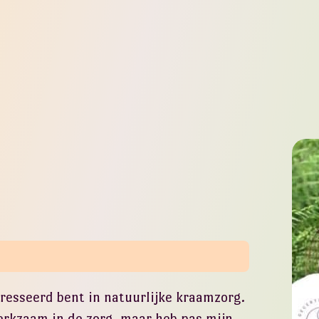
resseerd bent in natuurlijke kraamzorg.
erkzaam in de zorg, maar heb pas mijn